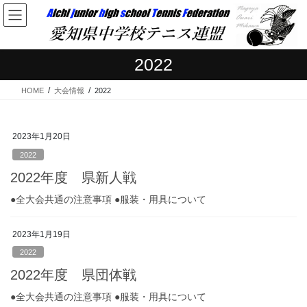
コ
ナ
ン
ビ
テ
ゲ
ン
ー
2022
ツ
シ
へ
ョ
HOME
大会情報
2022
ス
ン
キ
に
ッ
移
プ
動
2023年1月20日
2022
2022年度 県新人戦
●全大会共通の注意事項 ●服装・用具について
2023年1月19日
2022
2022年度 県団体戦
●全大会共通の注意事項 ●服装・用具について