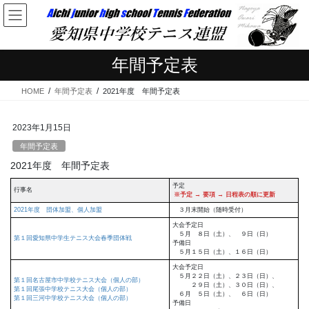
コ
ナ
ン
ビ
テ
ゲ
ン
ー
年間予定表
ツ
シ
へ
ョ
HOME
年間予定表
2021年度 年間予定表
ス
ン
キ
に
ッ
移
2023年1月15日
プ
動
年間予定表
2021年度 年間予定表
予定
行事名
※予定 → 要項 → 日程表の順に更新
2021年度 団体加盟、個人加盟
３月末開始（随時受付）
大会予定日
５月 ８日（土）、 ９日（日）
第１回愛知県中学生テニス大会春季団体戦
予備日
５月１５日（土）、１６日（日）
大会予定日
５月２２日（土）、２３日（日）、
第１回名古屋市中学校テニス大会（個人の部）
２９日（土）、３０日（日）、
第１回尾張中学校テニス大会（個人の部）
６月 ５日（土）、 ６日（日）
第１回三河中学校テニス大会（個人の部）
予備日