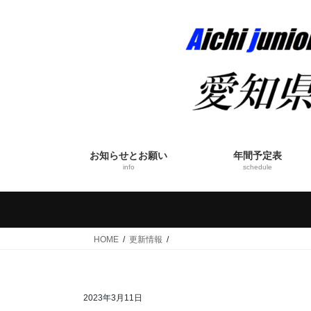
コ
ナ
ン
ビ
テ
ゲ
ン
ー
ツ
シ
へ
ョ
ス
ン
キ
に
ッ
移
お知らせとお願い
年間予定表
プ
動
info
schedule
HOME
更新情報
2023年3月11日