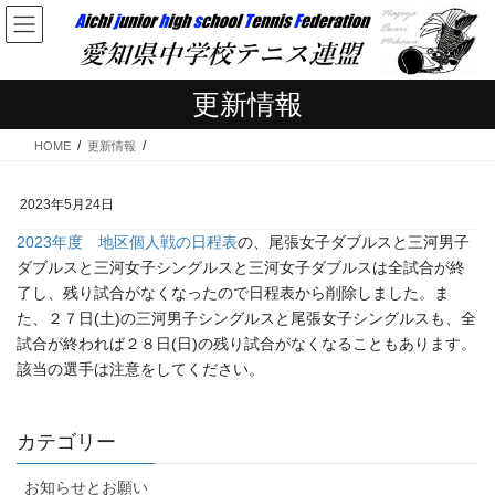
コ
ナ
ン
ビ
テ
ゲ
ン
ー
更新情報
ツ
シ
へ
ョ
HOME
更新情報
ス
ン
キ
に
ッ
移
2023年5月24日
プ
動
2023年度 地区個人戦の日程表
の、尾張女子ダブルスと三河男子
ダブルスと三河女子シングルスと三河女子ダブルスは全試合が終
了し、残り試合がなくなったので日程表から削除しました。ま
た、２７日(土)の三河男子シングルスと尾張女子シングルスも、全
試合が終われば２８日(日)の残り試合がなくなることもあります。
該当の選手は注意をしてください。
カテゴリー
お知らせとお願い