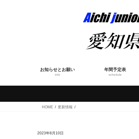
コ
ナ
ン
ビ
テ
ゲ
ン
ー
ツ
シ
へ
ョ
ス
ン
キ
に
ッ
移
お知らせとお願い
年間予定表
プ
動
info
schedule
HOME
更新情報
2023年8月10日