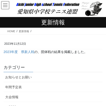
コ
ナ
ン
ビ
テ
ゲ
ン
ー
更新情報
ツ
シ
へ
ョ
HOME
更新情報
ス
ン
キ
に
ッ
移
2023年11月12日
プ
動
2023年度 県新人戦
の、団体戦の結果を掲載しました。
カテゴリー
お知らせとお願い
年間予定表
大会情報