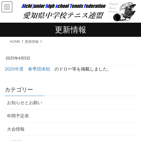
コ
ナ
ン
ビ
テ
ゲ
ン
ー
更新情報
ツ
シ
へ
ョ
HOME
更新情報
ス
ン
キ
に
ッ
移
2025年4月5日
プ
動
2025年度 春季団体戦
のドロー等を掲載しました。
カテゴリー
お知らせとお願い
年間予定表
大会情報