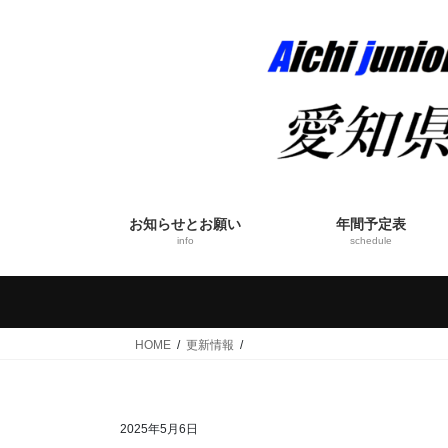
コ
ナ
ン
ビ
テ
ゲ
ン
ー
ツ
シ
へ
ョ
ス
ン
キ
に
ッ
移
お知らせとお願い
年間予定表
プ
動
info
schedule
HOME
更新情報
2025年5月6日