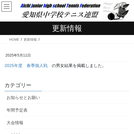
コ
ナ
ン
ビ
テ
ゲ
ン
ー
更新情報
ツ
シ
へ
ョ
HOME
更新情報
ス
ン
キ
に
ッ
移
2025年5月11日
プ
動
2025年度 春季個人戦
の男女結果を掲載しました。
カテゴリー
お知らせとお願い
年間予定表
大会情報