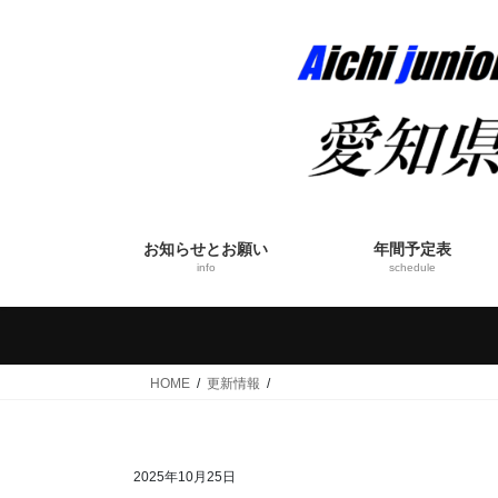
コ
ナ
ン
ビ
テ
ゲ
ン
ー
ツ
シ
へ
ョ
ス
ン
キ
に
ッ
移
お知らせとお願い
年間予定表
プ
動
info
schedule
HOME
更新情報
2025年10月25日