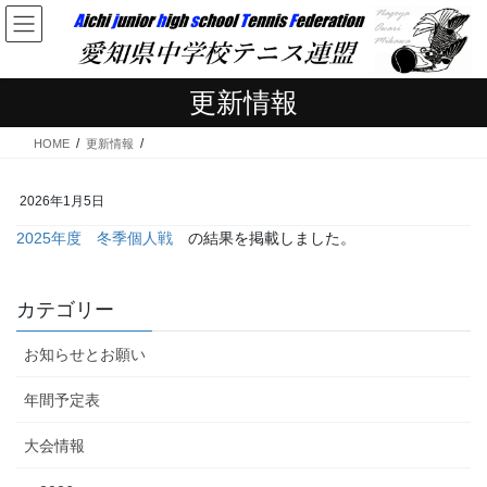
コ
ナ
ン
ビ
テ
ゲ
ン
ー
更新情報
ツ
シ
へ
ョ
HOME
更新情報
ス
ン
キ
に
ッ
移
2026年1月5日
プ
動
2025年度 冬季個人戦
の結果を掲載しました。
カテゴリー
お知らせとお願い
年間予定表
大会情報