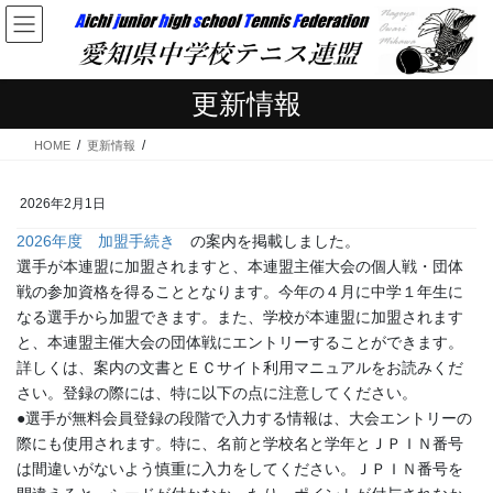
コ
ナ
ン
ビ
テ
ゲ
ン
ー
更新情報
ツ
シ
へ
ョ
HOME
更新情報
ス
ン
キ
に
ッ
移
2026年2月1日
プ
動
2026年度 加盟手続き
の案内を掲載しました。
選手が本連盟に加盟されますと、本連盟主催大会の個人戦・団体
戦の参加資格を得ることとなります。今年の４月に中学１年生に
なる選手から加盟できます。また、学校が本連盟に加盟されます
と、本連盟主催大会の団体戦にエントリーすることができます。
詳しくは、案内の文書とＥＣサイト利用マニュアルをお読みくだ
さい。登録の際には、特に以下の点に注意してください。
●選手が無料会員登録の段階で入力する情報は、大会エントリーの
際にも使用されます。特に、名前と学校名と学年とＪＰＩＮ番号
は間違いがないよう慎重に入力をしてください。ＪＰＩＮ番号を