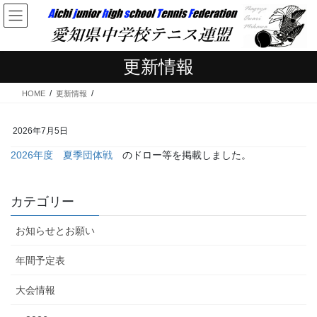
コ
ナ
ン
ビ
テ
ゲ
ン
ー
更新情報
ツ
シ
へ
ョ
HOME
更新情報
ス
ン
キ
に
ッ
移
2026年7月5日
プ
動
2026年度 夏季団体戦
のドロー等を掲載しました。
カテゴリー
お知らせとお願い
年間予定表
大会情報