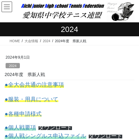
コ
ナ
ン
ビ
テ
ゲ
ン
ー
2024
ツ
シ
へ
ョ
HOME
大会情報
2024
2024年度 県新人戦
ス
ン
キ
に
ッ
移
2024年9月1日
プ
動
2024
2024年度 県新人戦
●全大会共通の注意事項
●服装・用具について
●各種申請様式
●個人戦要項
ダウンロード
●個人戦
シングルス申込ファイル
ダウンロード