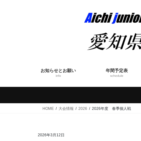
コ
ナ
ン
ビ
テ
ゲ
ン
ー
ツ
シ
へ
ョ
ス
ン
キ
に
ッ
移
お知らせとお願い
年間予定表
プ
動
info
schedule
HOME
大会情報
2026
2026年度 春季個人戦
2026年3月12日