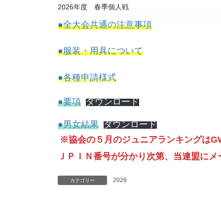
2026年度 春季個人戦
●全大会共通の注意事項
●服装・用具について
●各種申請様式
●要項
ダウンロード
●男女結果
ダウンロード
※協会の５月のジュニアランキングはG
ＪＰＩＮ番号が分かり次第、当連盟にメ
2026
カテゴリー