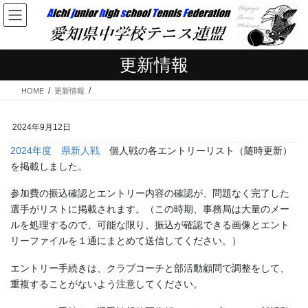
コ
ナ
ン
ビ
テ
ゲ
ン
ー
更新情報
ツ
シ
へ
ョ
HOME
更新情報
ス
ン
キ
に
ッ
移
2024年9月12日
プ
動
2024年度 県新人戦
個人戦の各エントリーリスト（随時更新）
を掲載しました。
参加費の振込確認とエントリー内容の確認が、問題なく完了した
選手がリストに掲載されます。（この時期、事務局は大量のメー
ルを処理するので、可能な限り、振込が確認できる画像とエント
リーファイルを１通にまとめて送信してください。）
エントリー手続きは、クラブコーチと部活動顧問で調整をして、
重複することがないよう注意してください。