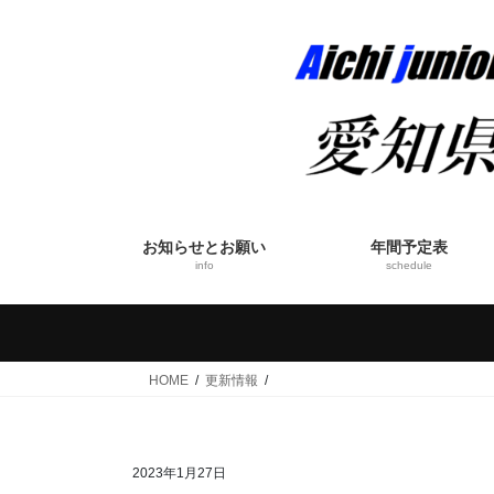
コ
ナ
ン
ビ
テ
ゲ
ン
ー
ツ
シ
へ
ョ
ス
ン
キ
に
ッ
移
お知らせとお願い
年間予定表
プ
動
info
schedule
HOME
更新情報
2023年1月27日