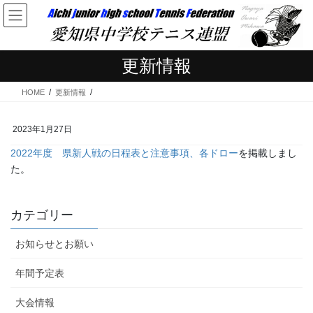
コ
ナ
ン
ビ
テ
ゲ
ン
ー
更新情報
ツ
シ
へ
ョ
HOME
更新情報
ス
ン
キ
に
ッ
移
2023年1月27日
プ
動
2022年度
県新人戦の日程表と注意事項、各ドロー
を掲載しまし
た。
カテゴリー
お知らせとお願い
年間予定表
大会情報